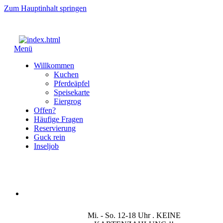
Zum Hauptinhalt springen
Menü
Willkommen
Kuchen
Pferdeäpfel
Speisekarte
Eiergrog
Offen?
Häufige Fragen
Reservierung
Guck rein
Inseljob
Mi. - So. 12-18 Uhr . KEINE